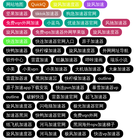
网站地图
QuickQ
旋风加速度器
旋风加速
坚果加速器
tiktok加速器
狗急加速器官网
免费vqn外网加速
小蓝鸟
优途加速器官网
风驰加速器
旋风加速器
免费vps加速器外网苹果版
旋风加速度器
快连加速器
快连加速器官网入口
原子加速器
快鸭加速器
快柠檬加速器
旋风加速度器
外网网址导航
软件中心
雷霆加速
狂飙加速器
哔咔漫画
瑞乐小说
小美
小美vpn
小美加速器
大机场加速器
大象加速器
雷霆加器速
黑洞加速噐
快柠檬加速器
outline
原子加速app下载安装
快连pvn加速器
暴雪加速器vp
outline
破解快连
雷轰加速官网
起飞加速器
旋风加速度器
闪电猫加速器
极光加速器官网
加速器黑洞
快鸭加速器官网
免费vqn外网
纸飞机加速器
河马加速官网
黑洞海外npv加速梯子
旋风加速度器
河马加速
极风加速器
快连vp加速器