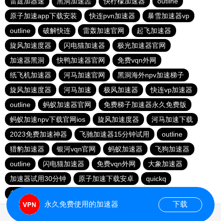
雷霆加器速
黑洞加速噐
快柠檬加速器
outline
原子加速app下载安装
快连pvn加速器
暴雪加速器vp
outline
破解快连
雷轰加速官网
起飞加速器
旋风加速度器
闪电猫加速器
极光加速器官网
加速器黑洞
快鸭加速器官网
免费vqn外网
纸飞机加速器
河马加速官网
黑洞海外npv加速梯子
旋风加速度器
河马加速
极风加速器
快连vp加速器
outline
蚂蚁加速器官网
免费梯子加速器永久免费版
蚂蚁加速npv下载官网ios
旋风加速度器
河马加速下载
2023免费加速神器
飞驰加速器15分钟试用
outline
猎豹加速器
银河vqn官网
蚂蚁加速器
飞狗加速器
outline
闪电猫加速器
免费vqn外网
大象加速器
加速器试用30分钟
原子加速下载安卓
quickq
老王加速免费版v2.2.23
十大免费海外加速神器
永久免费使用的加速器
下载