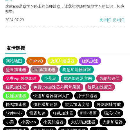
这款app是我学习路上的良师益友，让我能够随时随地学习新知识，拓宽
视野。
2024-07-29
支持
[0]
反对
[0]
友情链接
网站地图
QuickQ
旋风加速度器
旋风加速
坚果加速器
tiktok加速器
狗急加速器官网
免费vqn外网加速
小蓝鸟
优途加速器官网
风驰加速器
旋风加速器
免费vps加速器外网苹果版
旋风加速度器
快连加速器
快连加速器官网入口
原子加速器
快鸭加速器
快柠檬加速器
旋风加速度器
外网网址导航
软件中心
雷霆加速
狂飙加速器
哔咔漫画
瑞乐小说
小美
小美vpn
小美加速器
大机场加速器
大象加速器