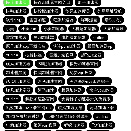
快连加速器
快连加速器官网入口
原子加速器
快鸭加速器
快柠檬加速器
旋风加速度器
外网网址导航
软件中心
雷霆加速
狂飙加速器
哔咔漫画
瑞乐小说
小美
小美vpn
小美加速器
大机场加速器
大象加速器
雷霆加器速
黑洞加速噐
快柠檬加速器
outline
原子加速app下载安装
快连pvn加速器
暴雪加速器vp
outline
破解快连
雷轰加速官网
起飞加速器
旋风加速度器
闪电猫加速器
极光加速器官网
加速器黑洞
快鸭加速器官网
免费vqn外网
纸飞机加速器
河马加速官网
黑洞海外npv加速梯子
旋风加速度器
河马加速
极风加速器
快连vp加速器
outline
蚂蚁加速器官网
免费梯子加速器永久免费版
蚂蚁加速npv下载官网ios
旋风加速度器
河马加速下载
2023免费加速神器
飞驰加速器15分钟试用
outline
猎豹加速器
银河vqn官网
蚂蚁加速器
飞狗加速器