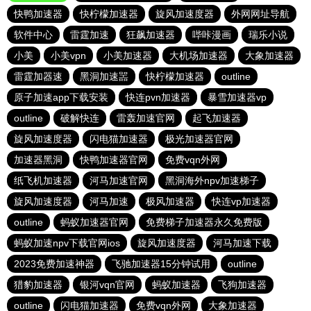
快鸭加速器
快柠檬加速器
旋风加速度器
外网网址导航
软件中心
雷霆加速
狂飙加速器
哔咔漫画
瑞乐小说
小美
小美vpn
小美加速器
大机场加速器
大象加速器
雷霆加器速
黑洞加速噐
快柠檬加速器
outline
原子加速app下载安装
快连pvn加速器
暴雪加速器vp
outline
破解快连
雷轰加速官网
起飞加速器
旋风加速度器
闪电猫加速器
极光加速器官网
加速器黑洞
快鸭加速器官网
免费vqn外网
纸飞机加速器
河马加速官网
黑洞海外npv加速梯子
旋风加速度器
河马加速
极风加速器
快连vp加速器
outline
蚂蚁加速器官网
免费梯子加速器永久免费版
蚂蚁加速npv下载官网ios
旋风加速度器
河马加速下载
2023免费加速神器
飞驰加速器15分钟试用
outline
猎豹加速器
银河vqn官网
蚂蚁加速器
飞狗加速器
outline
闪电猫加速器
免费vqn外网
大象加速器