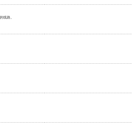
区的线路。
。