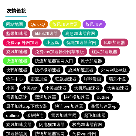
友情链接
网站地图
QuickQ
旋风加速度器
旋风加速
坚果加速器
tiktok加速器
狗急加速器官网
免费vqn外网加速
小蓝鸟
优途加速器官网
风驰加速器
旋风加速器
免费vps加速器外网苹果版
旋风加速度器
快连加速器
快连加速器官网入口
原子加速器
快鸭加速器
快柠檬加速器
旋风加速度器
外网网址导航
软件中心
雷霆加速
狂飙加速器
哔咔漫画
瑞乐小说
小美
小美vpn
小美加速器
大机场加速器
大象加速器
雷霆加器速
黑洞加速噐
快柠檬加速器
outline
原子加速app下载安装
快连pvn加速器
暴雪加速器vp
outline
破解快连
雷轰加速官网
起飞加速器
旋风加速度器
闪电猫加速器
极光加速器官网
加速器黑洞
快鸭加速器官网
免费vqn外网