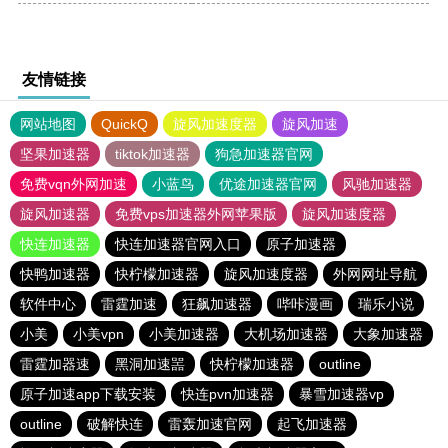
友情链接
网站地图
QuickQ
旋风加速度器
旋风加速
坚果加速器
tiktok加速器
狗急加速器官网
免费vqn外网加速
小蓝鸟
优途加速器官网
风驰加速器
旋风加速器
免费vps加速器外网苹果版
旋风加速度器
快连加速器
快连加速器官网入口
原子加速器
快鸭加速器
快柠檬加速器
旋风加速度器
外网网址导航
软件中心
雷霆加速
狂飙加速器
哔咔漫画
瑞乐小说
小美
小美vpn
小美加速器
大机场加速器
大象加速器
雷霆加器速
黑洞加速噐
快柠檬加速器
outline
原子加速app下载安装
快连pvn加速器
暴雪加速器vp
outline
破解快连
雷轰加速官网
起飞加速器