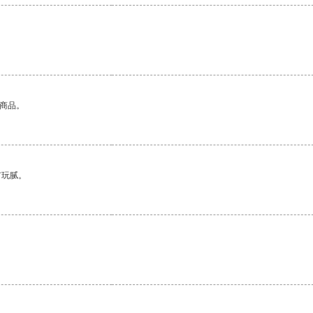
的商品。
有玩腻。