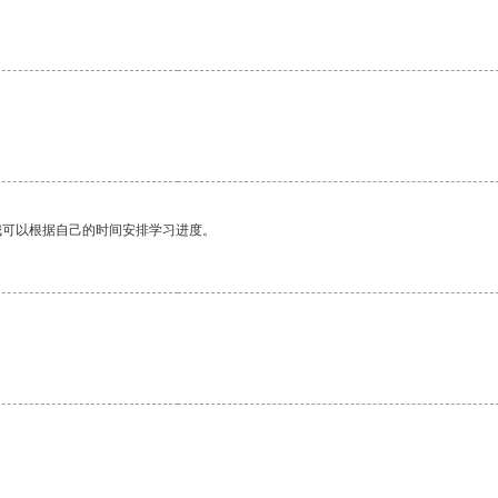
我可以根据自己的时间安排学习进度。