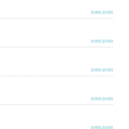
支持
[0]
反对
[0]
支持
[0]
反对
[0]
支持
[0]
反对
[0]
支持
[0]
反对
[0]
支持
[0]
反对
[0]