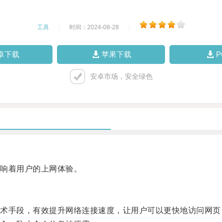
工具
|
时间：2024-08-28
|
卓下载
苹果下载
安卓市场，安全绿色
响着用户的上网体验。
手段，有效提升网络连接速度，让用户可以更快地访问网页