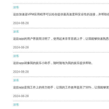
游客
这款加速器VPM应用程序可以给你提供最高速度和安全性的连接，并帮助
2024-08-28
游客
这款app的用户界面简洁明了，使用起来非常容易上手，让我能够快速熟悉
2024-08-28
游客
这款app就像我的娱乐小助手，随时随地为我的娱乐提供帮助。
2024-08-28
游客
这款app是我工作上的得力助手，让我的工作效率提高了50%，让我能够
2024-08-28
游客