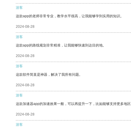
游客
这款app的老师非常专业，教学水平很高，让我能够学到实用的知识。
2024-08-28
游客
这款app的路线规划非常精准，让我能够快速到达目的地。
2024-08-28
游客
这款软件简直是神器，解决了我所有问题。
2024-08-28
游客
这款加速器app的加速效果一般，可以再提升一下，比如能够支持更多地
2024-08-28
游客