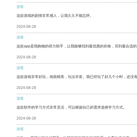
游客
这款游戏的剧情非常感人，让我久久不能忘怀。
2024-08-28
游客
这款app是我购物的得力助手，让我能够找到最优惠的价格，买到最合适
2024-08-28
游客
这款游戏非常好玩，画面精美，玩法丰富。我已经玩了好几个小时，还没
2024-08-28
游客
这款软件的学习方式非常灵活，可以根据自己的需求选择学习方式。
2024-08-28
游客