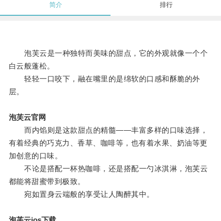
简介
排行
泡芙云是一种独特而美味的甜点，它的外观就像一个个
白云般蓬松。
轻轻一口咬下，融在嘴里的是绵软的口感和酥脆的外
层。
泡芙云官网
而内馅则是这款甜点的精髓——丰富多样的口味选择，
有着经典的巧克力、香草、咖啡等，也有着水果、奶油等更
加创意的口味。
不论是搭配一杯热咖啡，还是搭配一勺冰淇淋，泡芙云
都能将甜蜜带到极致。
宛如置身云端般的享受让人陶醉其中。
泡芙云ios下载