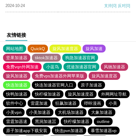
2024-10-24
支持
[0]
反对
[0]
友情链接
网站地图
QuickQ
旋风加速度器
旋风加速
坚果加速器
tiktok加速器
狗急加速器官网
免费vqn外网加速
小蓝鸟
优途加速器官网
风驰加速器
旋风加速器
免费vps加速器外网苹果版
旋风加速度器
快连加速器
快连加速器官网入口
原子加速器
快鸭加速器
快柠檬加速器
旋风加速度器
外网网址导航
软件中心
雷霆加速
狂飙加速器
哔咔漫画
小美
小美vpn
小美加速器
大机场加速器
大象加速器
雷霆加器速
黑洞加速噐
快柠檬加速器
outline
原子加速app下载安装
快连pvn加速器
暴雪加速器vp