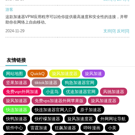
游客
这款加速器VPM应用程序可以给你提供最高速度和安全性的连接，并帮
助你在网络上自由移动。
2024-11-29
支持
[0]
反对
[0]
友情链接
网站地图
QuickQ
旋风加速度器
旋风加速
坚果加速器
tiktok加速器
狗急加速器官网
免费vqn外网加速
小蓝鸟
优途加速器官网
风驰加速器
旋风加速器
免费vps加速器外网苹果版
旋风加速度器
快连加速器
快连加速器官网入口
原子加速器
快鸭加速器
快柠檬加速器
旋风加速度器
外网网址导航
软件中心
雷霆加速
狂飙加速器
哔咔漫画
小美