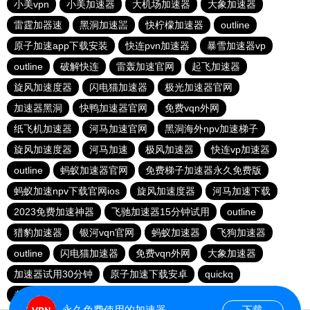
小美vpn
小美加速器
大机场加速器
大象加速器
雷霆加器速
黑洞加速噐
快柠檬加速器
outline
原子加速app下载安装
快连pvn加速器
暴雪加速器vp
outline
破解快连
雷轰加速官网
起飞加速器
旋风加速度器
闪电猫加速器
极光加速器官网
加速器黑洞
快鸭加速器官网
免费vqn外网
纸飞机加速器
河马加速官网
黑洞海外npv加速梯子
旋风加速度器
河马加速
极风加速器
快连vp加速器
outline
蚂蚁加速器官网
免费梯子加速器永久免费版
蚂蚁加速npv下载官网ios
旋风加速度器
河马加速下载
2023免费加速神器
飞驰加速器15分钟试用
outline
猎豹加速器
银河vqn官网
蚂蚁加速器
飞狗加速器
outline
闪电猫加速器
免费vqn外网
大象加速器
加速器试用30分钟
原子加速下载安卓
quickq
老王加速免费版v2.2.23
十大免费海外加速神器
永久免费使用的加速器
下载