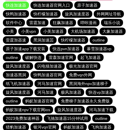
快连加速器
快连加速器官网入口
原子加速器
快鸭加速器
快柠檬加速器
旋风加速度器
外网网址导航
软件中心
雷霆加速
狂飙加速器
哔咔漫画
瑞乐小说
小美
小美vpn
小美加速器
大机场加速器
大象加速器
雷霆加器速
黑洞加速噐
快柠檬加速器
outline
原子加速app下载安装
快连pvn加速器
暴雪加速器vp
outline
破解快连
雷轰加速官网
起飞加速器
旋风加速度器
闪电猫加速器
极光加速器官网
加速器黑洞
快鸭加速器官网
免费vqn外网
纸飞机加速器
河马加速官网
黑洞海外npv加速梯子
旋风加速度器
河马加速
极风加速器
快连vp加速器
outline
蚂蚁加速器官网
免费梯子加速器永久免费版
蚂蚁加速npv下载官网ios
旋风加速度器
河马加速下载
2023免费加速神器
飞驰加速器15分钟试用
outline
猎豹加速器
银河vqn官网
蚂蚁加速器
飞狗加速器